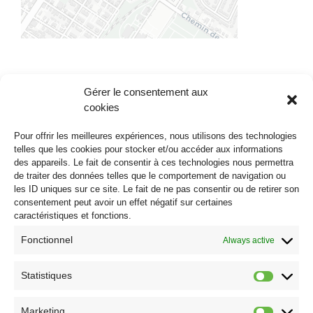
Gérer le consentement aux
cookies
Pour offrir les meilleures expériences, nous utilisons des technologies
La Coop de Solidarité Santé La Prairie se donne
telles que les cookies pour stocker et/ou accéder aux informations
des appareils. Le fait de consentir à ces technologies nous permettra
pour mission d’offrir des services parfois difficiles à
de traiter des données telles que le comportement de navigation ou
obtenir dans le système public mais en évitant les
les ID uniques sur ce site. Le fait de ne pas consentir ou de retirer son
coûts importants du système privé. Elle vous offre
consentement peut avoir un effet négatif sur certaines
un environnement très bien structuré et
caractéristiques et fonctions.
suffisamment de personnel pour supporter ce milieu
Fonctionnel
Always active
performant.
Statistiques
Statist
Marketing