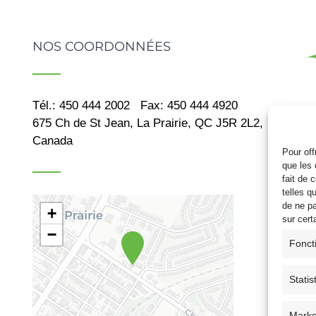
NOS COORDONNÉES
Tél.: 450 444 2002
Fax: 450 444 4920
La
675 Ch de St Jean, La Prairie, QC J5R 2L2,
do
Canada
di
Pour off
en
que les 
fait de 
pr
telles q
bi
de ne pa
+
po
sur cert
−
Fonct
Statis
Marke