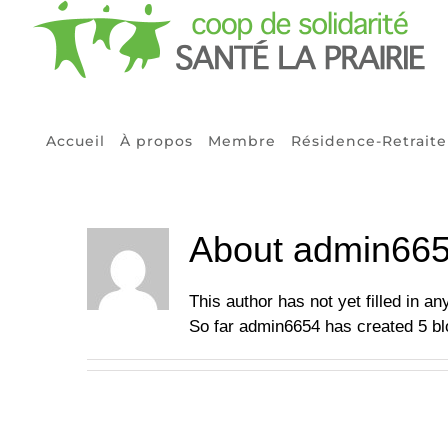
Skip
to
content
Accueil
À propos
Membre
Résidence-Retraite
About
admin66
This author has not yet filled in any
So far admin6654 has created 5 blo