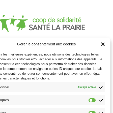
 Coop de Solidarité Santé La Prairie se
Gérer le consentement aux cookies
nne pour mission d’offrir des services parfois
fficiles à obtenir dans le système public mais
rir les meilleures expériences, nous utilisons des technologies telles
 évitant les coûts importants du système
cookies pour stocker et/ou accéder aux informations des appareils. Le
consentir à ces technologies nous permettra de traiter des données
ivé. Elle vous offre un environnement très
ue le comportement de navigation ou les ID uniques sur ce site. Le fait
en structuré et suffisamment de personnel
s consentir ou de retirer son consentement peut avoir un effet négatif
ur supporter ce milieu performant.
aines caractéristiques et fonctions.
ionnel
Always active
tiques
Statistiq
ting